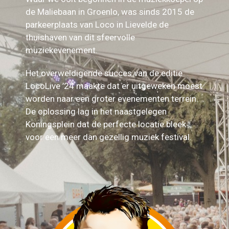
de Maliebaan in Groenlo, was sinds 2015 de
parkeerplaats van Loco in Lievelde de
thuishaven van dit sfeervolle
muziekevenement.
Het overweldigende succes van de editie
LocoLive ’24 maakte dat er uitgeweken moest
worden naar een groter evenementen terrein.
De oplossing lag in het naastgelegen
Koningsplein dat de perfecte locatie bleek
voor een meer dan gezellig muziek festival.